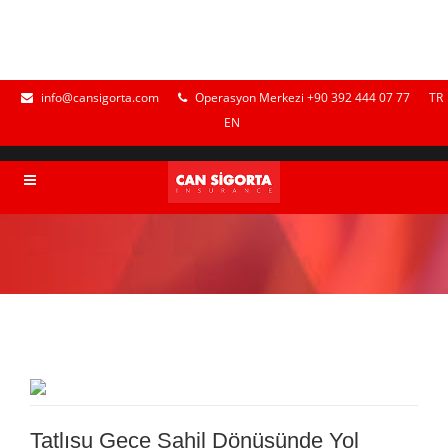
info@cansigorta.com
Operasyon Merkezi +90 392 444 07 77
TR
EN
Tatlısu Gece Sahil Dönüşünde Yol