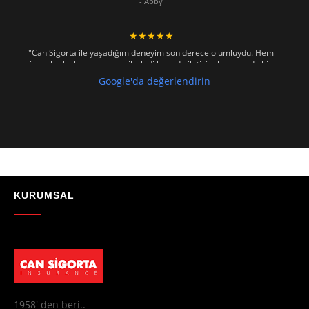
- Abby
★★★★★
"Can Sigorta ile yaşadığım deneyim son derece olumluydu. Hem
işlemler hızlı ve sorunsuz ilerledi hem de iletişim konusunda hiç
zorlanmadım. Aradığımda ya da mesaj attığımda hemen dönüş
Google'da değerlendirin
sağladılar, her soruma sabırla ve açıklayıcı bir şekilde yanıt verdiler.
Güvenilir, profesyonel ve müşteri memnuniyetini ön planda tutan bir
kurum. Gönül rahatlığıyla tavsiye ederim"
- Mustafa Celebi
★★★★★
"Absolutelly the best at the TRNC. Highly recommeded !!! Thank You
for great job."
KURUMSAL
- Maniek C
1958' den beri..