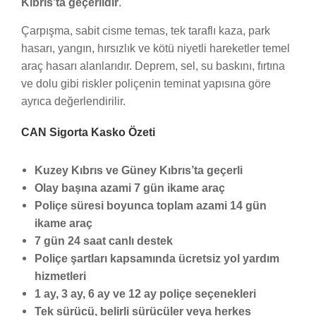
Kıbrıs’ta geçerlidir
.
Çarpışma, sabit cisme temas, tek taraflı kaza, park
hasarı, yangın, hırsızlık ve kötü niyetli hareketler temel
araç hasarı alanlarıdır. Deprem, sel, su baskını, fırtına
ve dolu gibi riskler poliçenin teminat yapısına göre
ayrıca değerlendirilir.
CAN Sigorta Kasko Özeti
Kuzey Kıbrıs ve Güney Kıbrıs’ta geçerli
Olay başına azami 7 gün ikame araç
Poliçe süresi boyunca toplam azami 14 gün
ikame araç
7 gün 24 saat canlı destek
Poliçe şartları kapsamında ücretsiz yol yardım
hizmetleri
1 ay, 3 ay, 6 ay ve 12 ay poliçe seçenekleri
Tek sürücü, belirli sürücüler veya herkes