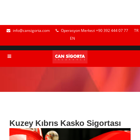
info@cansigorta.com
Operasyon Merkezi +90 392 444 07 77
TR
EN
Kuzey Kıbrıs Kasko Sigortası