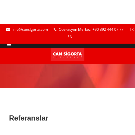
info@cansigorta.com
Operasyon Merkezi +90 392 444 07 77
TR
EN
Referanslar