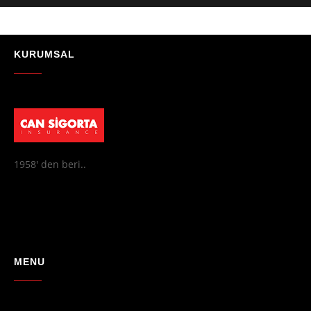
★★★★★
"Absolutelly the best at the TRNC. Highly recommeded !!! Thank You
for great job."
KURUMSAL
- Maniek C
1958' den beri..
MENU