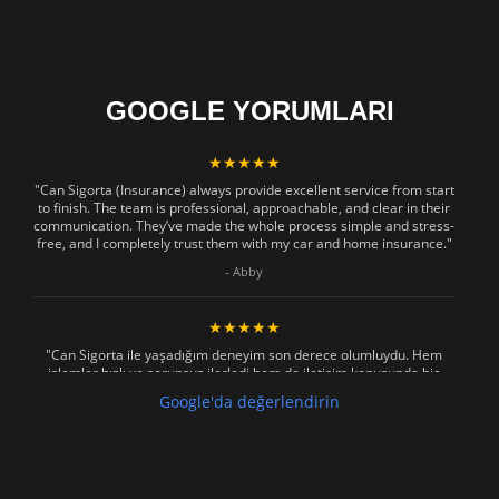
GOOGLE YORUMLARI
★★★★★
"Can Sigorta (Insurance) always provide excellent service from start
to finish. The team is professional, approachable, and clear in their
communication. They’ve made the whole process simple and stress-
free, and I completely trust them with my car and home insurance."
- Abby
★★★★★
"Can Sigorta ile yaşadığım deneyim son derece olumluydu. Hem
işlemler hızlı ve sorunsuz ilerledi hem de iletişim konusunda hiç
zorlanmadım. Aradığımda ya da mesaj attığımda hemen dönüş
Google'da değerlendirin
sağladılar, her soruma sabırla ve açıklayıcı bir şekilde yanıt verdiler.
Güvenilir, profesyonel ve müşteri memnuniyetini ön planda tutan bir
kurum. Gönül rahatlığıyla tavsiye ederim"
- Mustafa Celebi