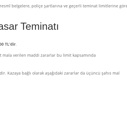
smî belgelere, poliçe şartlarına ve geçerli teminat limitlerine gör
asar Teminatı
00 TL’dir
.
ait mala verilen maddi zararlar bu limit kapsamında
ldir. Kazaya bağlı olarak aşağıdaki zararlar da üçüncü şahıs mal