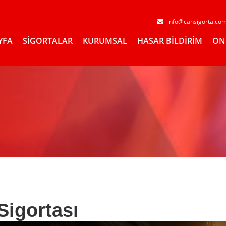
info@cansigorta.co
YFA
SİGORTALAR
KURUMSAL
HASAR BİLDİRİM
ON
Sigortası