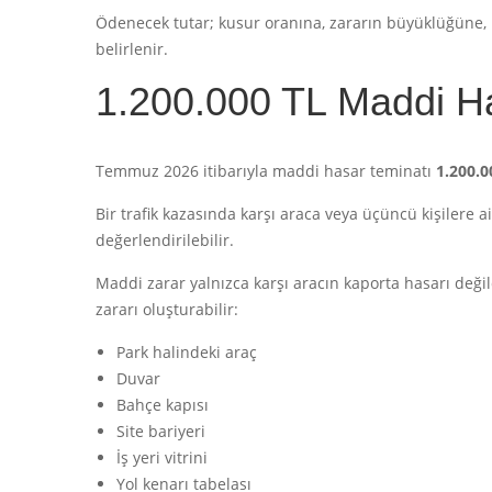
Ödenecek tutar; kusur oranına, zararın büyüklüğüne, re
belirlenir.
1.200.000 TL Maddi H
Temmuz 2026 itibarıyla maddi hasar teminatı
1.200.0
Bir trafik kazasında karşı araca veya üçüncü kişilere 
değerlendirilebilir.
Maddi zarar yalnızca karşı aracın kaporta hasarı deği
zararı oluşturabilir:
Park halindeki araç
Duvar
Bahçe kapısı
Site bariyeri
İş yeri vitrini
Yol kenarı tabelası