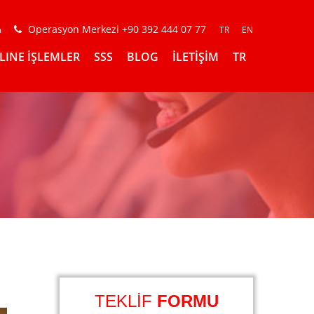
Operasyon Merkezi +90 392 444 07 77
m
TR
EN
LINE İŞLEMLER
SSS
BLOG
İLETİŞİM
TR
TEKLİF
FORMU