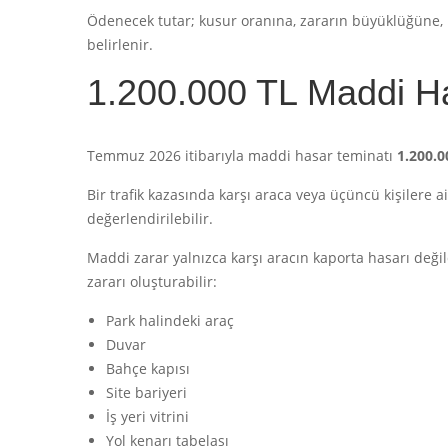
Ödenecek tutar; kusur oranına, zararın büyüklüğüne, re
belirlenir.
1.200.000 TL Maddi H
Temmuz 2026 itibarıyla maddi hasar teminatı
1.200.0
Bir trafik kazasında karşı araca veya üçüncü kişilere 
değerlendirilebilir.
Maddi zarar yalnızca karşı aracın kaporta hasarı deği
zararı oluşturabilir:
Park halindeki araç
Duvar
Bahçe kapısı
Site bariyeri
İş yeri vitrini
Yol kenarı tabelası