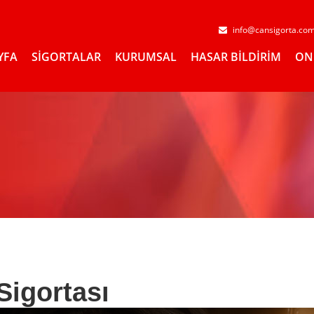
info@cansigorta.co
YFA
SİGORTALAR
KURUMSAL
HASAR BİLDİRİM
ON
Sigortası