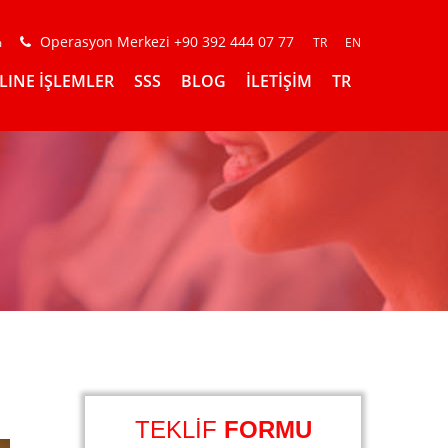
Operasyon Merkezi +90 392 444 07 77
m
TR
EN
LINE İŞLEMLER
SSS
BLOG
İLETİŞİM
TR
TEKLİF
FORMU