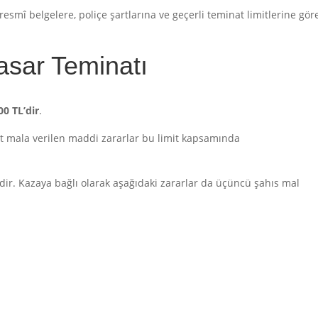
smî belgelere, poliçe şartlarına ve geçerli teminat limitlerine gör
asar Teminatı
00 TL’dir
.
ait mala verilen maddi zararlar bu limit kapsamında
ldir. Kazaya bağlı olarak aşağıdaki zararlar da üçüncü şahıs mal