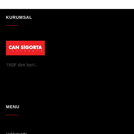
★★★★★
"Absolutelly the best at the TRNC. Highly recommeded !!! Thank You
for great job."
KURUMSAL
- Maniek C
1958' den beri..
MENU
Hakkımızda