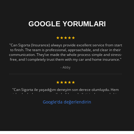
GOOGLE YORUMLARI
★★★★★
"Can Sigorta (Insurance) always provide excellent service from start
to finish. The team is professional, approachable, and clear in their
communication. They’ve made the whole process simple and stress-
free, and I completely trust them with my car and home insurance."
- Abby
★★★★★
"Can Sigorta ile yaşadığım deneyim son derece olumluydu. Hem
işlemler hızlı ve sorunsuz ilerledi hem de iletişim konusunda hiç
zorlanmadım. Aradığımda ya da mesaj attığımda hemen dönüş
Google'da değerlendirin
sağladılar, her soruma sabırla ve açıklayıcı bir şekilde yanıt verdiler.
Güvenilir, profesyonel ve müşteri memnuniyetini ön planda tutan bir
kurum. Gönül rahatlığıyla tavsiye ederim"
- Mustafa Celebi