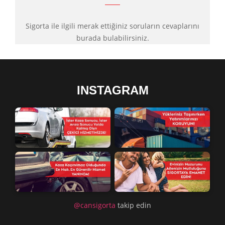
Sigorta ile ilgili merak ettiğiniz soruların cevaplarını
burada bulabilirsiniz.
INSTAGRAM
@cansigorta
takip edin