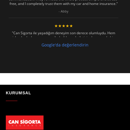
free, and I completely trust them with my car and home insurance."
- Abby
★★★★★
"Can Sigorta ile yaşadığım deneyim son derece olumluydu. Hem
işlemler hızlı ve sorunsuz ilerledi hem de iletişim konusunda hiç
zorlanmadım. Aradığımda ya da mesaj attığımda hemen dönüş
Google'da değerlendirin
sağladılar, her soruma sabırla ve açıklayıcı bir şekilde yanıt verdiler.
Güvenilir, profesyonel ve müşteri memnuniyetini ön planda tutan bir
kurum. Gönül rahatlığıyla tavsiye ederim"
- Mustafa Celebi
★★★★★
"Absolutelly the best at the TRNC. Highly recommeded !!! Thank You
for great job."
KURUMSAL
- Maniek C