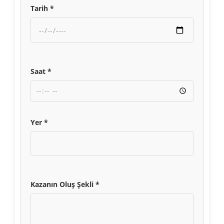
Tarih *
Saat *
Yer *
Kazanın Oluş Şekli *