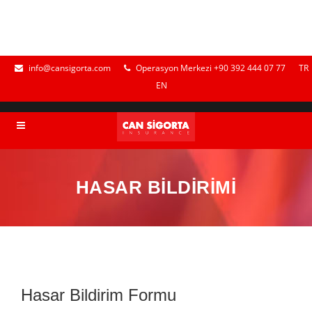
info@cansigorta.com
Operasyon Merkezi +90 392 444 07 77
TR
EN
HASAR BİLDİRİMİ
Hasar Bildirim Formu