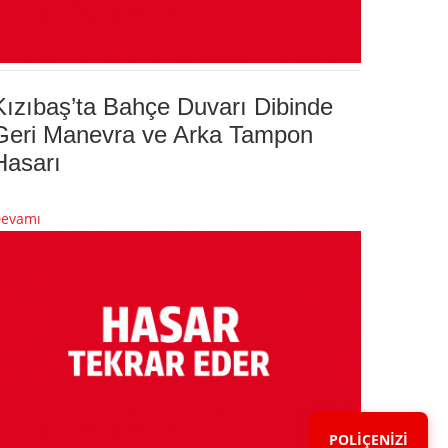
Kızıbaş’ta Bahçe Duvarı Dibinde
Geri Manevra ve Arka Tampon
Hasarı
evamı
POLİÇENİZİ