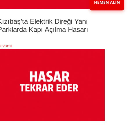
HEMEN ALIN
Kızıbaş’ta Elektrik Direği Yanı
Parklarda Kapı Açılma Hasarı
evamı