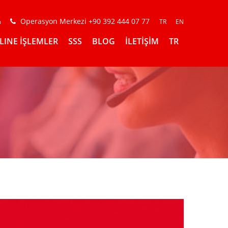
Operasyon Merkezi +90 392 444 07 77
m
TR
EN
LINE İŞLEMLER
SSS
BLOG
İLETİŞİM
TR