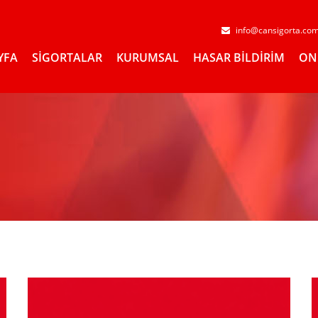
info@cansigorta.co
YFA
SİGORTALAR
KURUMSAL
HASAR BİLDİRİM
ON