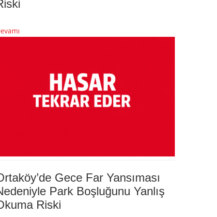
Riski
evamı
Ortaköy’de Gece Far Yansıması
Nedeniyle Park Boşluğunu Yanlış
Okuma Riski