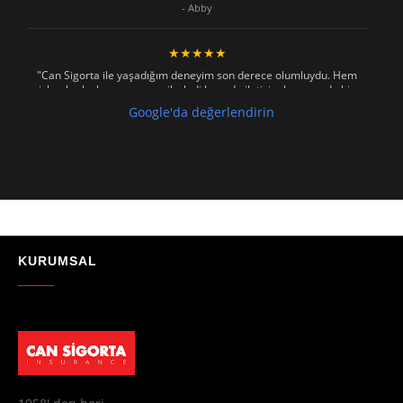
- Abby
★★★★★
"Can Sigorta ile yaşadığım deneyim son derece olumluydu. Hem
işlemler hızlı ve sorunsuz ilerledi hem de iletişim konusunda hiç
zorlanmadım. Aradığımda ya da mesaj attığımda hemen dönüş
Google'da değerlendirin
sağladılar, her soruma sabırla ve açıklayıcı bir şekilde yanıt verdiler.
Güvenilir, profesyonel ve müşteri memnuniyetini ön planda tutan bir
kurum. Gönül rahatlığıyla tavsiye ederim"
- Mustafa Celebi
★★★★★
"Absolutelly the best at the TRNC. Highly recommeded !!! Thank You
for great job."
KURUMSAL
- Maniek C