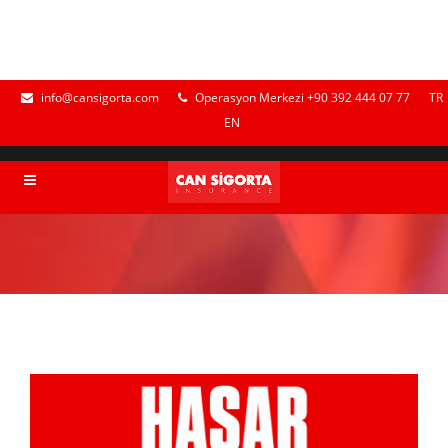
info@cansigorta.com
Operasyon Merkezi +90 392 444 07 77
TR
EN