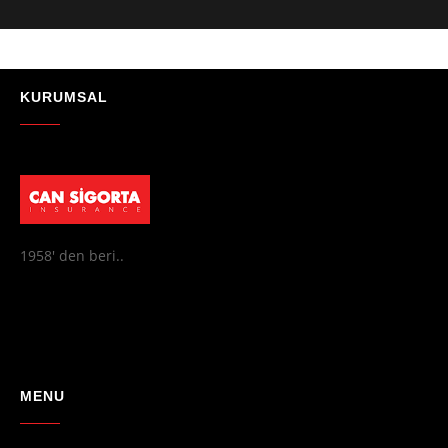
communication. They’ve made the whole process simple and stress-
free, and I completely trust them with my car and home insurance."
- Abby
★★★★★
"Can Sigorta ile yaşadığım deneyim son derece olumluydu. Hem
işlemler hızlı ve sorunsuz ilerledi hem de iletişim konusunda hiç
zorlanmadım. Aradığımda ya da mesaj attığımda hemen dönüş
Google'da değerlendirin
sağladılar, her soruma sabırla ve açıklayıcı bir şekilde yanıt verdiler.
Güvenilir, profesyonel ve müşteri memnuniyetini ön planda tutan bir
kurum. Gönül rahatlığıyla tavsiye ederim"
- Mustafa Celebi
★★★★★
"Absolutelly the best at the TRNC. Highly recommeded !!! Thank You
for great job."
KURUMSAL
- Maniek C