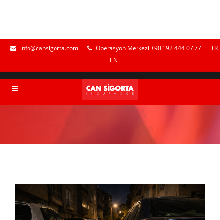
info@cansigorta.com
Operasyon Merkezi +90 392 444 07 77
TR
EN