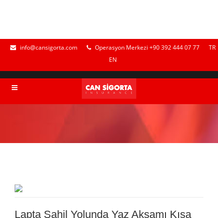
info@cansigorta.com
Operasyon Merkezi +90 392 444 07 77
TR
EN
Lapta Sahil Yolunda Yaz Akşamı Kısa