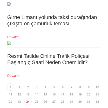
Girne Limanı yolunda taksi durağından
çıkışta ön çamurluk teması
Devamı
Resmi Tatilde Online Trafik Poliçesi
Başlangıç Saati Neden Önemlidir?
Devamı
1
2
3
4
5
6
7
8
9
10
11
12
13
14
15
16
17
18
19
20
21
22
23
24
25
26
27
28
29
30
31
32