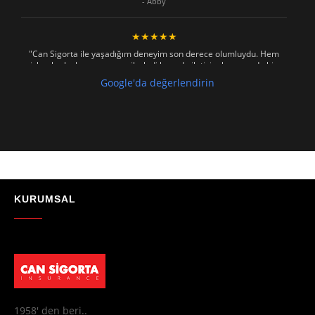
- Abby
★★★★★
"Can Sigorta ile yaşadığım deneyim son derece olumluydu. Hem
işlemler hızlı ve sorunsuz ilerledi hem de iletişim konusunda hiç
zorlanmadım. Aradığımda ya da mesaj attığımda hemen dönüş
Google'da değerlendirin
sağladılar, her soruma sabırla ve açıklayıcı bir şekilde yanıt verdiler.
Güvenilir, profesyonel ve müşteri memnuniyetini ön planda tutan bir
kurum. Gönül rahatlığıyla tavsiye ederim"
- Mustafa Celebi
★★★★★
"Absolutelly the best at the TRNC. Highly recommeded !!! Thank You
for great job."
KURUMSAL
- Maniek C
1958' den beri..