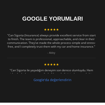
GOOGLE YORUMLARI
★★★★★
"Can Sigorta (Insurance) always provide excellent service from start
to finish. The team is professional, approachable, and clear in their
communication. They’ve made the whole process simple and stress-
free, and I completely trust them with my car and home insurance."
- Abby
★★★★★
"Can Sigorta ile yaşadığım deneyim son derece olumluydu. Hem
işlemler hızlı ve sorunsuz ilerledi hem de iletişim konusunda hiç
zorlanmadım. Aradığımda ya da mesaj attığımda hemen dönüş
Google'da değerlendirin
sağladılar, her soruma sabırla ve açıklayıcı bir şekilde yanıt verdiler.
Güvenilir, profesyonel ve müşteri memnuniyetini ön planda tutan bir
kurum. Gönül rahatlığıyla tavsiye ederim"
- Mustafa Celebi