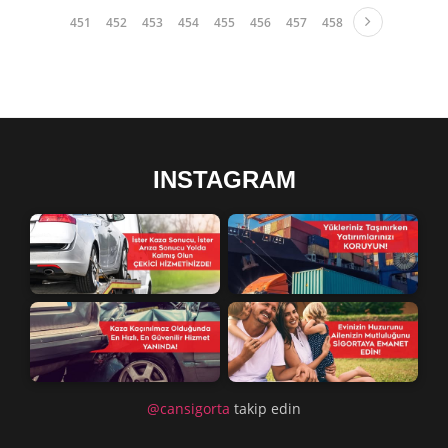
451
452
453
454
455
456
457
458
INSTAGRAM
@cansigorta
takip edin