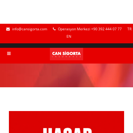
info@cansigorta.com
Operasyon Merkezi +90 392 444 07 77
TR
EN