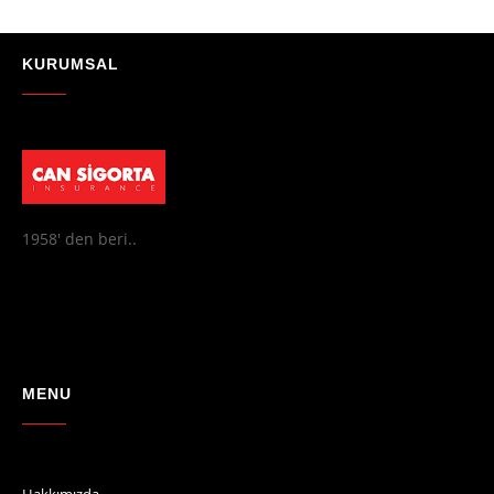
★★★★★
"Absolutelly the best at the TRNC. Highly recommeded !!! Thank You
for great job."
KURUMSAL
- Maniek C
1958' den beri..
MENU
Hakkımızda