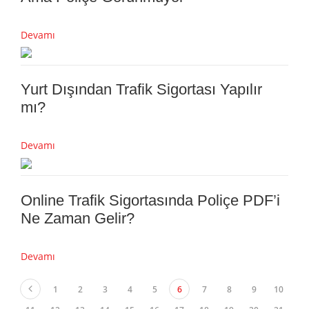
Devamı
Yurt Dışından Trafik Sigortası Yapılır
mı?
Devamı
Online Trafik Sigortasında Poliçe PDF’i
Ne Zaman Gelir?
Devamı
1
2
3
4
5
6
7
8
9
10