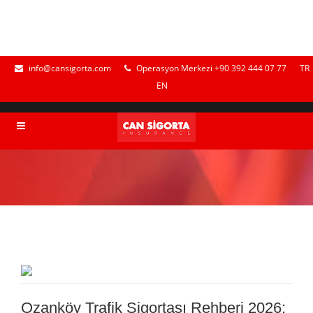
info@cansigorta.com
Operasyon Merkezi +90 392 444 07 77
TR
EN
Ozanköy Trafik Sigortası Rehberi 2026: