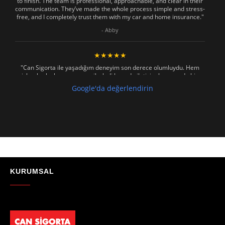
to finish. The team is professional, approachable, and clear in their
communication. They’ve made the whole process simple and stress-
free, and I completely trust them with my car and home insurance."
- Abby
★★★★★
"Can Sigorta ile yaşadığım deneyim son derece olumluydu. Hem
işlemler hızlı ve sorunsuz ilerledi hem de iletişim konusunda hiç
zorlanmadım. Aradığımda ya da mesaj attığımda hemen dönüş
Google'da değerlendirin
sağladılar, her soruma sabırla ve açıklayıcı bir şekilde yanıt verdiler.
Güvenilir, profesyonel ve müşteri memnuniyetini ön planda tutan bir
kurum. Gönül rahatlığıyla tavsiye ederim"
- Mustafa Celebi
★★★★★
"Absolutelly the best at the TRNC. Highly recommeded !!! Thank You
for great job."
KURUMSAL
- Maniek C