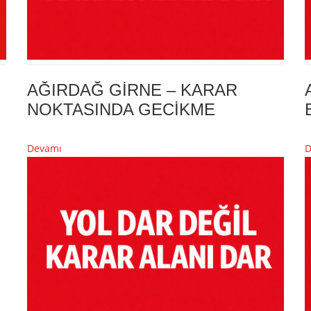
AĞIRDAĞ GİRNE – KARAR
NOKTASINDA GECİKME
Devamı
D