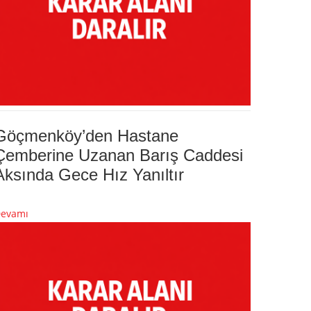
Göçmenköy’den Hastane
Çemberine Uzanan Barış Caddesi
Aksında Gece Hız Yanıltır
evamı