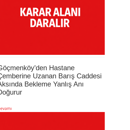
Göçmenköy’den Hastane
Çemberine Uzanan Barış Caddesi
Aksında Bekleme Yanlış Anı
Doğurur
evamı