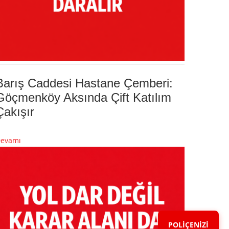
Barış Caddesi Hastane Çemberi:
Göçmenköy Aksında Çift Katılım
Çakışır
evamı
POLİÇENİZİ