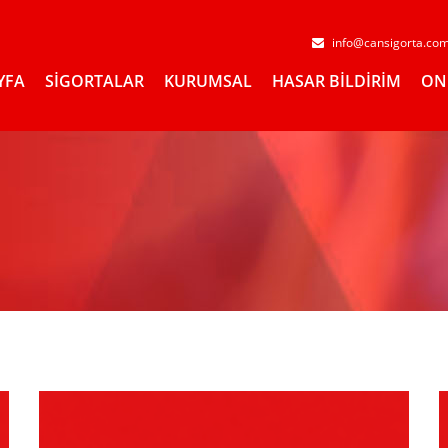
info@cansigorta.co
YFA
SİGORTALAR
KURUMSAL
HASAR BİLDİRİM
ON