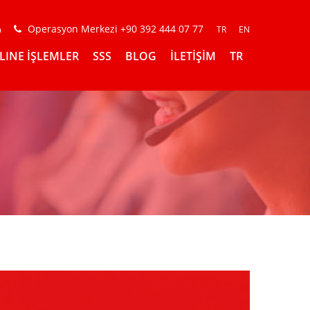
Operasyon Merkezi +90 392 444 07 77
m
TR
EN
LINE İŞLEMLER
SSS
BLOG
İLETİŞİM
TR