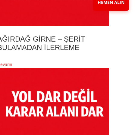
HEMEN ALIN
AĞIRDAĞ GİRNE – ŞERİT
BULAMADAN İLERLEME
evamı