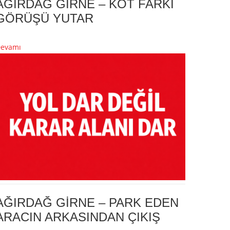
AĞIRDAĞ GİRNE – KOT FARKI
GÖRÜŞÜ YUTAR
evamı
AĞIRDAĞ GİRNE – PARK EDEN
ARACIN ARKASINDAN ÇIKIŞ