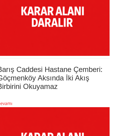
Barış Caddesi Hastane Çemberi:
Göçmenköy Aksında İki Akış
Birbirini Okuyamaz
evamı