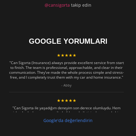
@cansigorta
takip edin
GOOGLE YORUMLARI
★★★★★
"Can Sigorta (Insurance) always provide excellent service from start
to finish. The team is professional, approachable, and clear in their
communication. They’ve made the whole process simple and stress-
free, and I completely trust them with my car and home insurance."
- Abby
★★★★★
"Can Sigorta ile yaşadığım deneyim son derece olumluydu. Hem
işlemler hızlı ve sorunsuz ilerledi hem de iletişim konusunda hiç
zorlanmadım. Aradığımda ya da mesaj attığımda hemen dönüş
Google'da değerlendirin
sağladılar, her soruma sabırla ve açıklayıcı bir şekilde yanıt verdiler.
Güvenilir, profesyonel ve müşteri memnuniyetini ön planda tutan bir
kurum. Gönül rahatlığıyla tavsiye ederim"