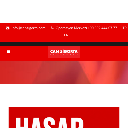
info@cansigorta.com
Operasyon Merkezi +90 392 444 07 77
TR
EN