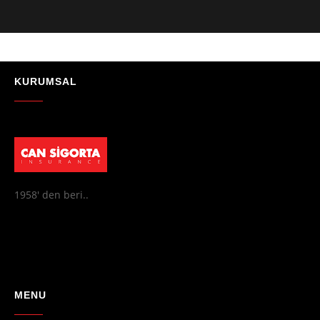
- Mustafa Celebi
★★★★★
"Absolutelly the best at the TRNC. Highly recommeded !!! Thank You
for great job."
KURUMSAL
- Maniek C
1958' den beri..
MENU