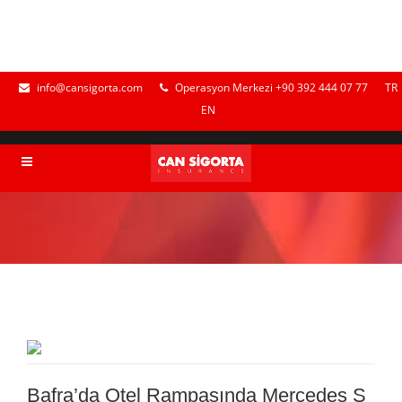
info@cansigorta.com
Operasyon Merkezi +90 392 444 07 77
TR
EN
Bafra’da Otel Rampasında Mercedes S