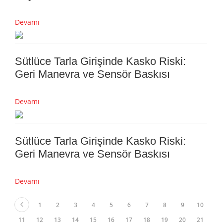
Devamı
Sütlüce Tarla Girişinde Kasko Riski:
Geri Manevra ve Sensör Baskısı
Devamı
Sütlüce Tarla Girişinde Kasko Riski:
Geri Manevra ve Sensör Baskısı
Devamı
1
2
3
4
5
6
7
8
9
10
11
12
13
14
15
16
17
18
19
20
21