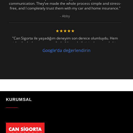
communication. They’ve made the whole process simple and stress-
free, and I completely trust them with my car and home insurance."
- Abby
★★★★★
"Can Sigorta ile yaşadığım deneyim son derece olumluydu. Hem
işlemler hızlı ve sorunsuz ilerledi hem de iletişim konusunda hiç
zorlanmadım. Aradığımda ya da mesaj attığımda hemen dönüş
Google'da değerlendirin
sağladılar, her soruma sabırla ve açıklayıcı bir şekilde yanıt verdiler.
Güvenilir, profesyonel ve müşteri memnuniyetini ön planda tutan bir
kurum. Gönül rahatlığıyla tavsiye ederim"
- Mustafa Celebi
★★★★★
"Absolutelly the best at the TRNC. Highly recommeded !!! Thank You
for great job."
KURUMSAL
- Maniek C