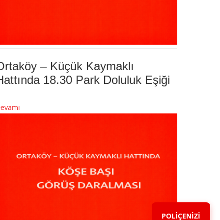
Ortaköy – Küçük Kaymaklı
Hattında 18.30 Park Doluluk Eşiği
evamı
POLİÇENİZİ