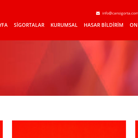
info@cansigorta.co
YFA
SİGORTALAR
KURUMSAL
HASAR BİLDİRİM
ON