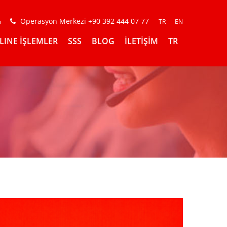
Operasyon Merkezi +90 392 444 07 77
m
TR
EN
LINE İŞLEMLER
SSS
BLOG
İLETİŞİM
TR