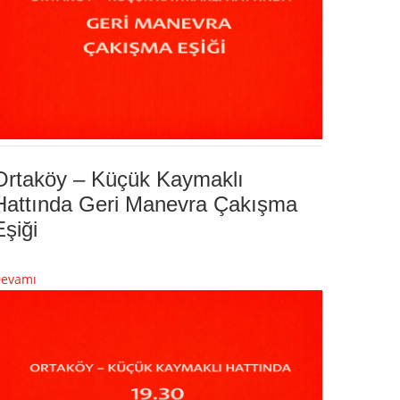
Ortaköy – Küçük Kaymaklı
Hattında Geri Manevra Çakışma
Eşiği
evamı