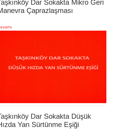
Taşkınköy Dar Sokakta Mikro Geri
Manevra Çaprazlaşması
evamı
Taşkınköy Dar Sokakta Düşük
Hızda Yan Sürtünme Eşiği