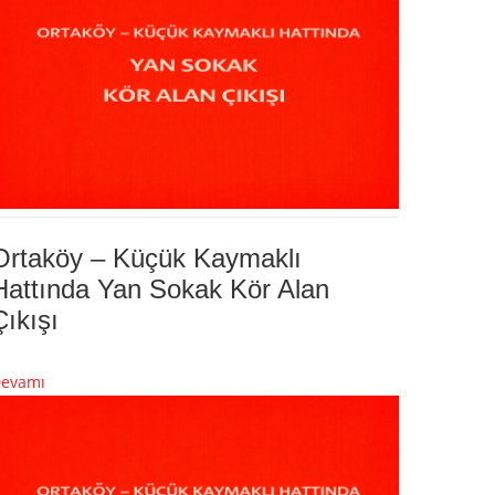
Ortaköy – Küçük Kaymaklı
Hattında Yan Sokak Kör Alan
Çıkışı
evamı