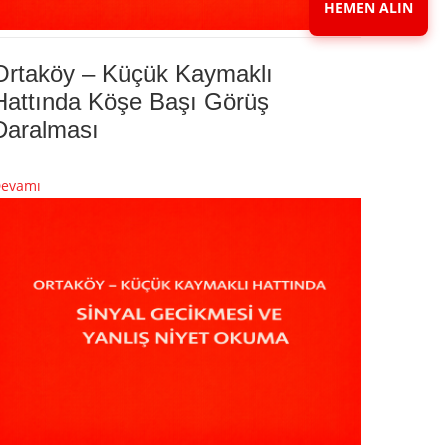
HEMEN ALIN
Ortaköy – Küçük Kaymaklı
Hattında Köşe Başı Görüş
Daralması
evamı