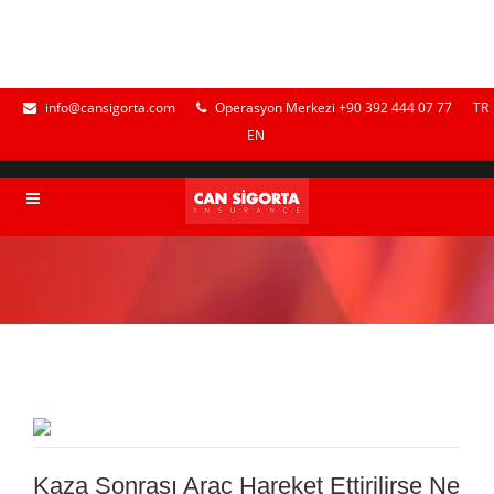
info@cansigorta.com
Operasyon Merkezi +90 392 444 07 77
TR
EN
Kaza Sonrası Araç Hareket Ettirilirse Ne