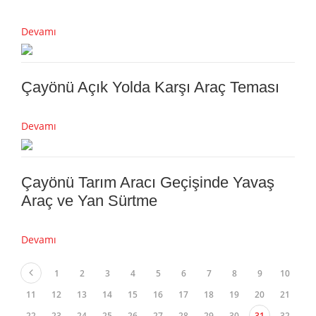
Devamı
Çayönü Açık Yolda Karşı Araç Teması
Devamı
Çayönü Tarım Aracı Geçişinde Yavaş
Araç ve Yan Sürtme
Devamı
1
2
3
4
5
6
7
8
9
10
11
12
13
14
15
16
17
18
19
20
21
22
23
24
25
26
27
28
29
30
31
32