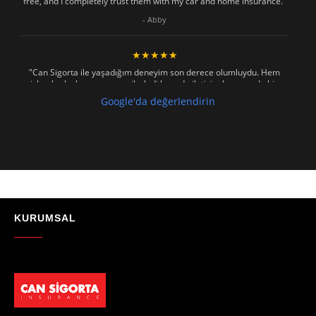
free, and I completely trust them with my car and home insurance."
- Abby
★★★★★
"Can Sigorta ile yaşadığım deneyim son derece olumluydu. Hem
işlemler hızlı ve sorunsuz ilerledi hem de iletişim konusunda hiç
zorlanmadım. Aradığımda ya da mesaj attığımda hemen dönüş
Google'da değerlendirin
sağladılar, her soruma sabırla ve açıklayıcı bir şekilde yanıt verdiler.
Güvenilir, profesyonel ve müşteri memnuniyetini ön planda tutan bir
kurum. Gönül rahatlığıyla tavsiye ederim"
- Mustafa Celebi
★★★★★
"Absolutelly the best at the TRNC. Highly recommeded !!! Thank You
for great job."
KURUMSAL
- Maniek C