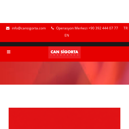
info@cansigorta.com
Operasyon Merkezi +90 392 444 07 77
TR
EN