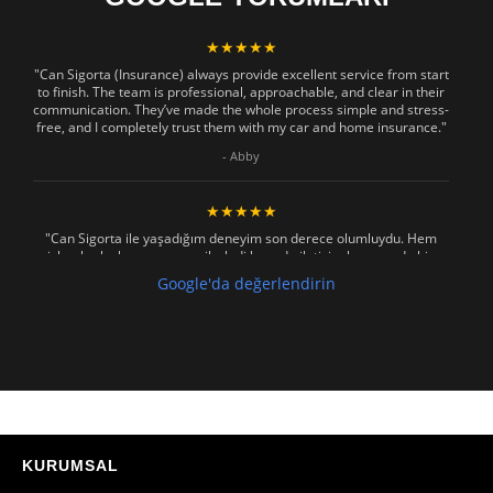
★★★★★
"Can Sigorta (Insurance) always provide excellent service from start
to finish. The team is professional, approachable, and clear in their
communication. They’ve made the whole process simple and stress-
free, and I completely trust them with my car and home insurance."
- Abby
★★★★★
"Can Sigorta ile yaşadığım deneyim son derece olumluydu. Hem
işlemler hızlı ve sorunsuz ilerledi hem de iletişim konusunda hiç
zorlanmadım. Aradığımda ya da mesaj attığımda hemen dönüş
Google'da değerlendirin
sağladılar, her soruma sabırla ve açıklayıcı bir şekilde yanıt verdiler.
Güvenilir, profesyonel ve müşteri memnuniyetini ön planda tutan bir
kurum. Gönül rahatlığıyla tavsiye ederim"
- Mustafa Celebi
★★★★★
"Absolutelly the best at the TRNC. Highly recommeded !!! Thank You
for great job."
KURUMSAL
- Maniek C