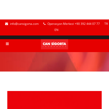
info@cansigorta.com
Operasyon Merkezi +90 392 444 07 77
TR
EN