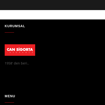
- Mustafa Celebi
★★★★★
"Absolutelly the best at the TRNC. Highly recommeded !!! Thank You
for great job."
KURUMSAL
- Maniek C
1958' den beri..
MENU