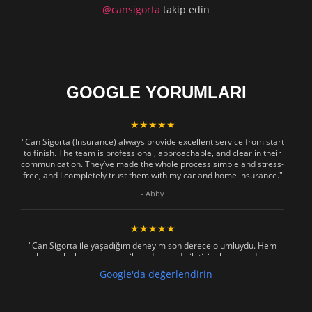
@cansigorta
takip edin
GOOGLE YORUMLARI
★★★★★
"Can Sigorta (Insurance) always provide excellent service from start
to finish. The team is professional, approachable, and clear in their
communication. They’ve made the whole process simple and stress-
free, and I completely trust them with my car and home insurance."
- Abby
★★★★★
"Can Sigorta ile yaşadığım deneyim son derece olumluydu. Hem
işlemler hızlı ve sorunsuz ilerledi hem de iletişim konusunda hiç
zorlanmadım. Aradığımda ya da mesaj attığımda hemen dönüş
Google'da değerlendirin
sağladılar, her soruma sabırla ve açıklayıcı bir şekilde yanıt verdiler.
Güvenilir, profesyonel ve müşteri memnuniyetini ön planda tutan bir
kurum. Gönül rahatlığıyla tavsiye ederim"