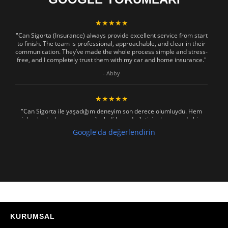
★★★★★
"Can Sigorta (Insurance) always provide excellent service from start
to finish. The team is professional, approachable, and clear in their
communication. They’ve made the whole process simple and stress-
free, and I completely trust them with my car and home insurance."
- Abby
★★★★★
"Can Sigorta ile yaşadığım deneyim son derece olumluydu. Hem
işlemler hızlı ve sorunsuz ilerledi hem de iletişim konusunda hiç
zorlanmadım. Aradığımda ya da mesaj attığımda hemen dönüş
Google'da değerlendirin
sağladılar, her soruma sabırla ve açıklayıcı bir şekilde yanıt verdiler.
Güvenilir, profesyonel ve müşteri memnuniyetini ön planda tutan bir
kurum. Gönül rahatlığıyla tavsiye ederim"
- Mustafa Celebi
★★★★★
"Absolutelly the best at the TRNC. Highly recommeded !!! Thank You
for great job."
KURUMSAL
- Maniek C