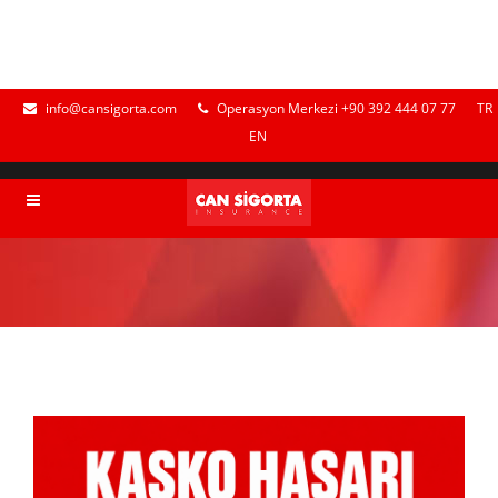
info@cansigorta.com
Operasyon Merkezi +90 392 444 07 77
TR
EN