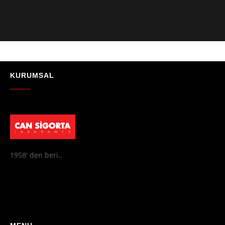
Güvenilir, profesyonel ve müşteri memnuniyetini ön planda tutan bir
kurum. Gönül rahatlığıyla tavsiye ederim"
- Mustafa Celebi
★★★★★
"Absolutelly the best at the TRNC. Highly recommeded !!! Thank You
for great job."
KURUMSAL
- Maniek C
1958' den beri..