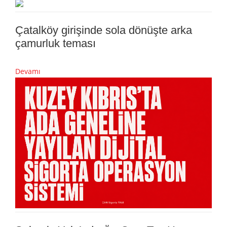
Çatalköy girişinde sola dönüşte arka
çamurluk teması
Devamı