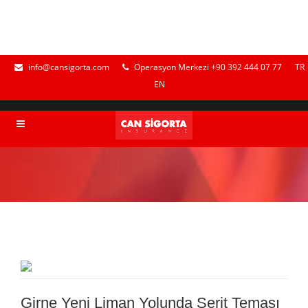
info@cansigorta.com
Operasyon Merkezi +90 392 444 07 77
TR
EN
Girne Yeni Liman Yolunda Şerit Teması