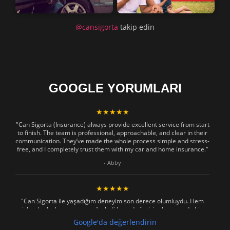
@cansigorta
takip edin
GOOGLE YORUMLARI
★★★★★
"Can Sigorta (Insurance) always provide excellent service from start
to finish. The team is professional, approachable, and clear in their
communication. They’ve made the whole process simple and stress-
free, and I completely trust them with my car and home insurance."
- Abby
★★★★★
"Can Sigorta ile yaşadığım deneyim son derece olumluydu. Hem
işlemler hızlı ve sorunsuz ilerledi hem de iletişim konusunda hiç
zorlanmadım. Aradığımda ya da mesaj attığımda hemen dönüş
Google'da değerlendirin
sağladılar, her soruma sabırla ve açıklayıcı bir şekilde yanıt verdiler.