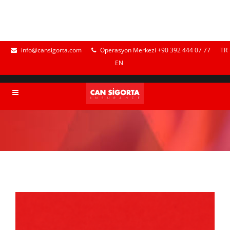
info@cansigorta.com
Operasyon Merkezi +90 392 444 07 77
TR
EN