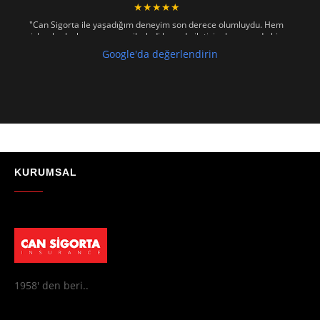
★★★★★
"Can Sigorta ile yaşadığım deneyim son derece olumluydu. Hem
işlemler hızlı ve sorunsuz ilerledi hem de iletişim konusunda hiç
zorlanmadım. Aradığımda ya da mesaj attığımda hemen dönüş
Google'da değerlendirin
sağladılar, her soruma sabırla ve açıklayıcı bir şekilde yanıt verdiler.
Güvenilir, profesyonel ve müşteri memnuniyetini ön planda tutan bir
kurum. Gönül rahatlığıyla tavsiye ederim"
- Mustafa Celebi
★★★★★
"Absolutelly the best at the TRNC. Highly recommeded !!! Thank You
for great job."
KURUMSAL
- Maniek C
1958' den beri..