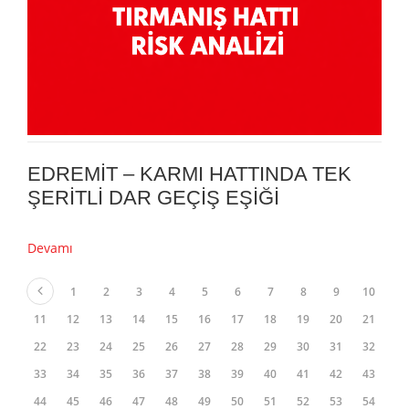
EDREMİT – KARMI HATTINDA TEK
ŞERİTLİ DAR GEÇİŞ EŞİĞİ
Devamı
1
2
3
4
5
6
7
8
9
10
11
12
13
14
15
16
17
18
19
20
21
22
23
24
25
26
27
28
29
30
31
32
33
34
35
36
37
38
39
40
41
42
43
44
45
46
47
48
49
50
51
52
53
54