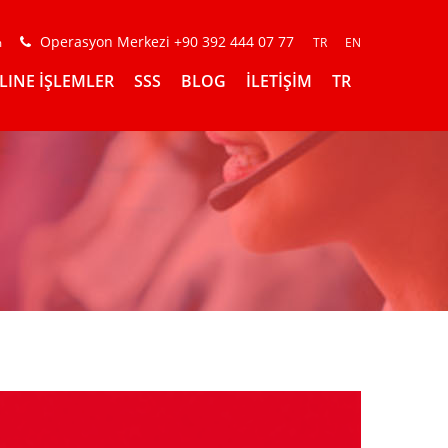
Operasyon Merkezi +90 392 444 07 77
m
TR
EN
LINE İŞLEMLER
SSS
BLOG
İLETİŞİM
TR