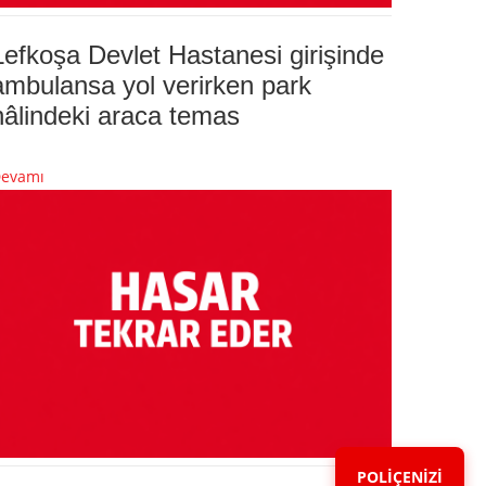
Lefkoşa Devlet Hastanesi girişinde
ambulansa yol verirken park
hâlindeki araca temas
evamı
POLİÇENİZİ