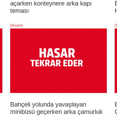
açarken konteynere arka kapı
teması
Devamı
D
Bahçeli yolunda yavaşlayan
minibüsü geçerken arka çamurluk