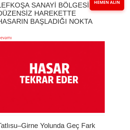
HEMEN ALIN
LEFKOŞA SANAYİ BÖLGESİ
DÜZENSİZ HAREKETTE
HASARIN BAŞLADIĞI NOKTA
evamı
Tatlısu–Girne Yolunda Geç Fark