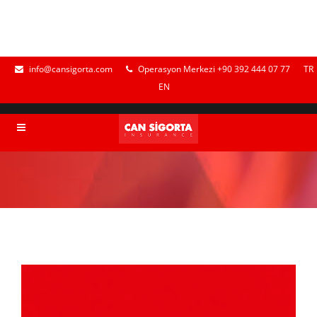
info@cansigorta.com
Operasyon Merkezi +90 392 444 07 77
TR
EN