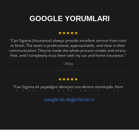
GOOGLE YORUMLARI
★★★★★
"Can Sigorta (Insurance) always provide excellent service from start
to finish. The team is professional, approachable, and clear in their
communication. They’ve made the whole process simple and stress-
free, and I completely trust them with my car and home insurance."
- Abby
★★★★★
"Can Sigorta ile yaşadığım deneyim son derece olumluydu. Hem
işlemler hızlı ve sorunsuz ilerledi hem de iletişim konusunda hiç
zorlanmadım. Aradığımda ya da mesaj attığımda hemen dönüş
Google'da değerlendirin
sağladılar, her soruma sabırla ve açıklayıcı bir şekilde yanıt verdiler.
Güvenilir, profesyonel ve müşteri memnuniyetini ön planda tutan bir
kurum. Gönül rahatlığıyla tavsiye ederim"
- Mustafa Celebi
★★★★★