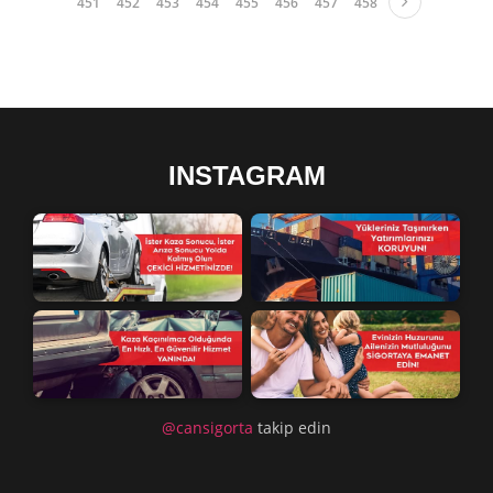
451
452
453
454
455
456
457
458
INSTAGRAM
@cansigorta
takip edin