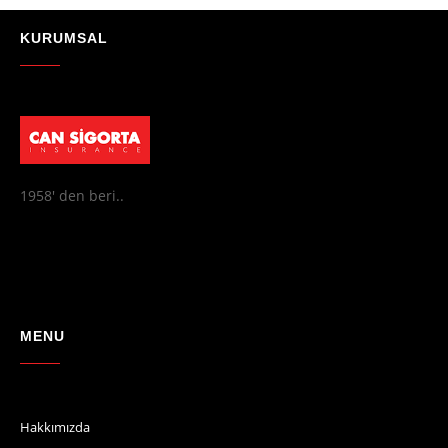
"Absolutelly the best at the TRNC. Highly recommeded !!! Thank You
for great job."
KURUMSAL
- Maniek C
1958' den beri..
MENU
Hakkımızda