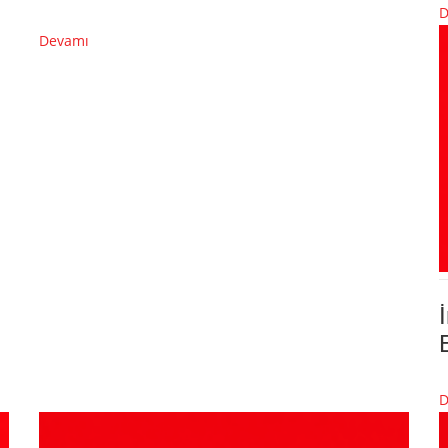
D
Devamı
D