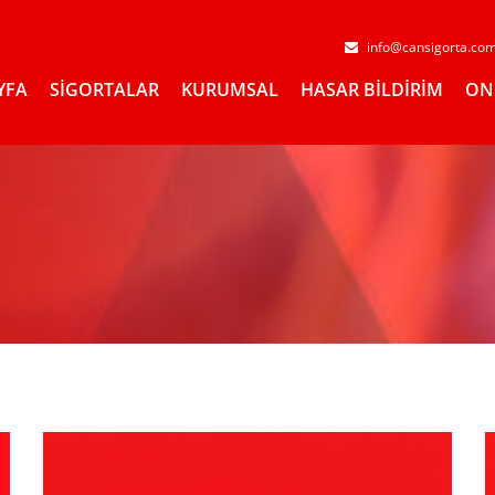
info@cansigorta.co
YFA
SİGORTALAR
KURUMSAL
HASAR BİLDİRİM
ON