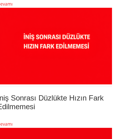
evamı
İniş Sonrası Düzlükte Hızın Fark
Edilmemesi
evamı