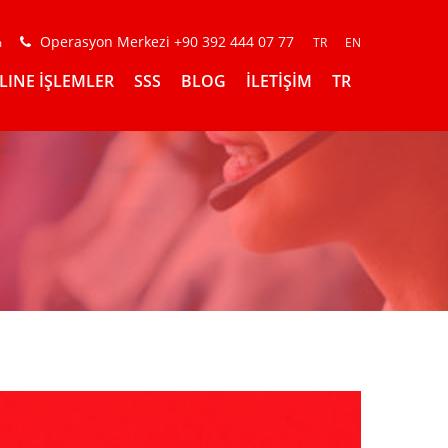
Operasyon Merkezi +90 392 444 07 77
m
TR
EN
LINE İŞLEMLER
SSS
BLOG
İLETİŞİM
TR