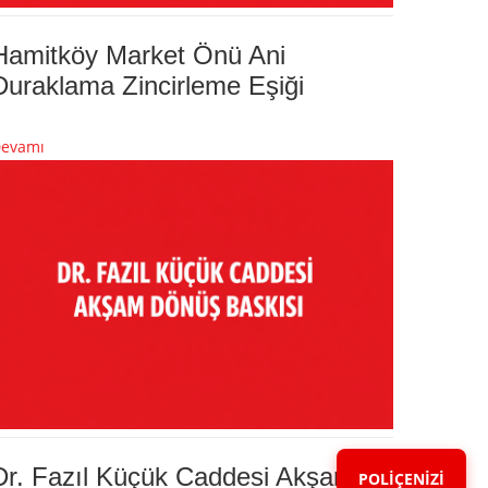
Hamitköy Market Önü Ani
Duraklama Zincirleme Eşiği
evamı
Dr. Fazıl Küçük Caddesi Akşam
POLİÇENİZİ