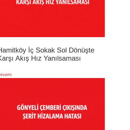
Hamitköy İç Sokak Sol Dönüşte
Karşı Akış Hız Yanılsaması
evamı