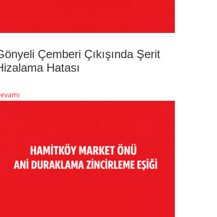
Gönyeli Çemberi Çıkışında Şerit
Hizalama Hatası
evamı