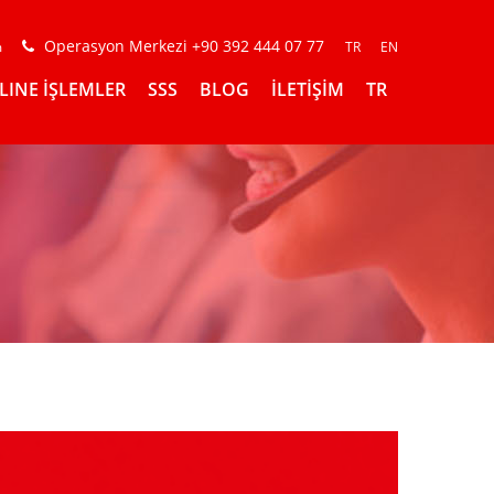
Operasyon Merkezi +90 392 444 07 77
m
TR
EN
LINE İŞLEMLER
SSS
BLOG
İLETİŞİM
TR