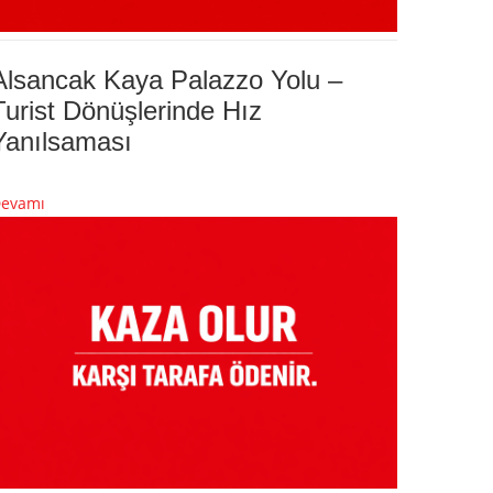
Alsancak Kaya Palazzo Yolu –
Turist Dönüşlerinde Hız
Yanılsaması
evamı