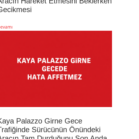
Aracın Hareket Etmesini Beklerken
Gecikmesi
evamı
Kaya Palazzo Girne Gece
Trafiğinde Sürücünün Önündeki
Aracın Tam Durduğunu Son Anda