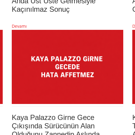
Anda Üst Üste Gelmesiyle
Kaçınılmaz Sonuç
Devamı
D
Kaya Palazzo Girne Gece
Çıkışında Sürücünün Alan
Olduğunu Zannedip Aslında