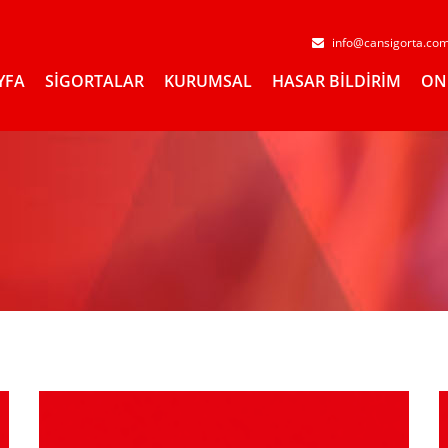
info@cansigorta.co
YFA
SİGORTALAR
KURUMSAL
HASAR BİLDİRİM
ON