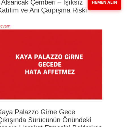
. Alsancak Çemberi – Işıksız
HEMEN ALIN
Katılım ve Ani Çarpışma Riski
evamı
Kaya Palazzo Girne Gece
Çıkışında Sürücünün Önündeki