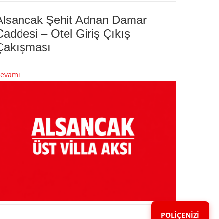
Alsancak Şehit Adnan Damar
Caddesi – Otel Giriş Çıkış
Çakışması
evamı
POLİÇENİZİ