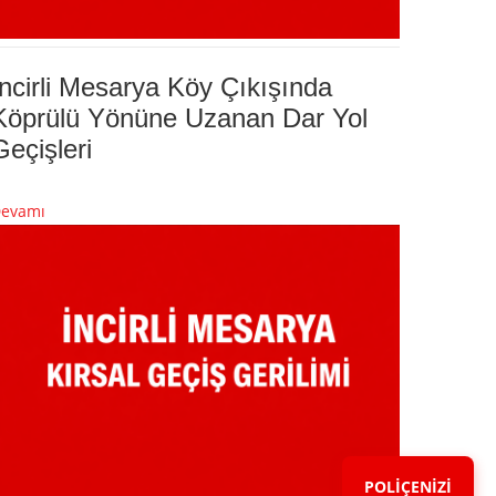
İncirli Mesarya Köy Çıkışında
Köprülü Yönüne Uzanan Dar Yol
Geçişleri
evamı
POLİÇENİZİ