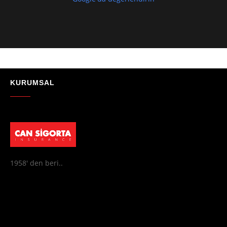
sağladılar, her soruma sabırla ve açıklayıcı bir şekilde yanıt verdiler.
Güvenilir, profesyonel ve müşteri memnuniyetini ön planda tutan bir
kurum. Gönül rahatlığıyla tavsiye ederim"
- Mustafa Celebi
★★★★★
"Absolutelly the best at the TRNC. Highly recommeded !!! Thank You
for great job."
KURUMSAL
- Maniek C
1958' den beri..