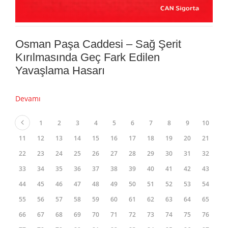
Osman Paşa Caddesi – Sağ Şerit
Kırılmasında Geç Fark Edilen
Yavaşlama Hasarı
Devamı
1
2
3
4
5
6
7
8
9
10
11
12
13
14
15
16
17
18
19
20
21
22
23
24
25
26
27
28
29
30
31
32
33
34
35
36
37
38
39
40
41
42
43
44
45
46
47
48
49
50
51
52
53
54
55
56
57
58
59
60
61
62
63
64
65
66
67
68
69
70
71
72
73
74
75
76