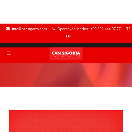
info@cansigorta.com
Operasyon Merkezi +90 392 444 07 77
TR
EN