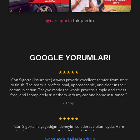
@cansigorta
takip edin
GOOGLE YORUMLARI
★★★★★
"Can Sigorta (Insurance) always provide excellent service from start
to finish. The team is professional, approachable, and clear in their
communication. They’ve made the whole process simple and stress-
free, and I completely trust them with my car and home insurance."
- Abby
★★★★★
"Can Sigorta ile yaşadığım deneyim son derece olumluydu. Hem
işlemler hızlı ve sorunsuz ilerledi hem de iletişim konusunda hiç
zorlanmadım. Aradığımda ya da mesaj attığımda hemen dönüş
Google'da değerlendirin