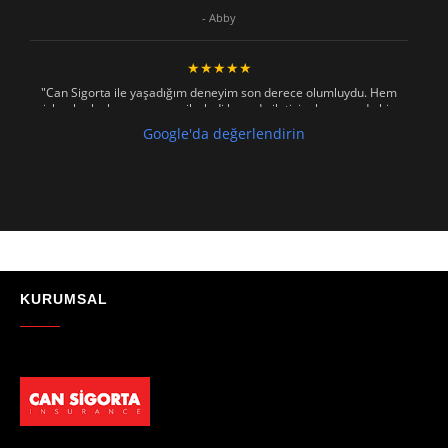
- Abby
★★★★★
"Can Sigorta ile yaşadığım deneyim son derece olumluydu. Hem
işlemler hızlı ve sorunsuz ilerledi hem de iletişim konusunda hiç
zorlanmadım. Aradığımda ya da mesaj attığımda hemen dönüş
Google'da değerlendirin
sağladılar, her soruma sabırla ve açıklayıcı bir şekilde yanıt verdiler.
Güvenilir, profesyonel ve müşteri memnuniyetini ön planda tutan bir
kurum. Gönül rahatlığıyla tavsiye ederim"
- Mustafa Celebi
★★★★★
"Absolutelly the best at the TRNC. Highly recommeded !!! Thank You
for great job."
KURUMSAL
- Maniek C