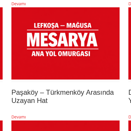
Devamı
D
Paşaköy – Türkmenköy Arasında
Uzayan Hat
Devamı
D