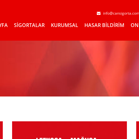
info@cansigorta.co
YFA
SİGORTALAR
KURUMSAL
HASAR BİLDİRİM
ON