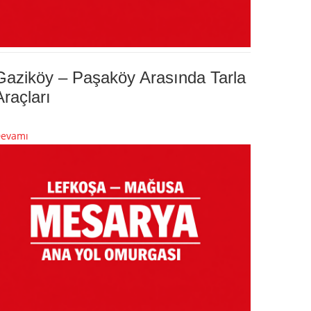
Gaziköy – Paşaköy Arasında Tarla
Araçları
evamı