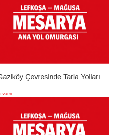
Gaziköy Çevresinde Tarla Yolları
evamı