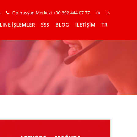
Operasyon Merkezi +90 392 444 07 77
m
TR
EN
LINE İŞLEMLER
SSS
BLOG
İLETİŞİM
TR