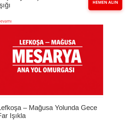
HEMEN ALIN
Işığı
evamı
Lefkoşa – Mağusa Yolunda Gece
Far Işıkla