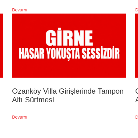
Devamı
D
Ozanköy Villa Girişlerinde Tampon
Altı Sürtmesi
Devamı
D