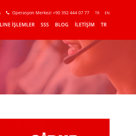
Operasyon Merkezi +90 392 444 07 77
m
TR
EN
LINE İŞLEMLER
SSS
BLOG
İLETİŞİM
TR