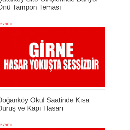
Önü Tampon Teması
evamı
Doğanköy Okul Saatinde Kısa
Duruş ve Kapı Hasarı
evamı