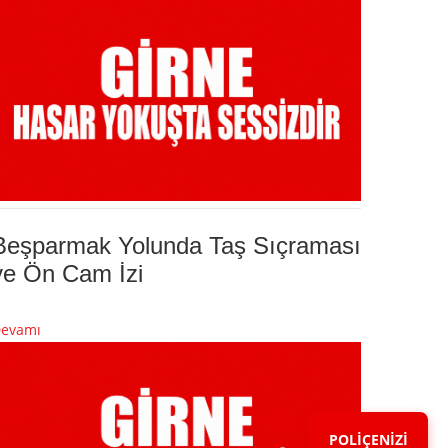
Beşparmak Yolunda Taş Sıçraması
ve Ön Cam İzi
evamı
POLİÇENİZİ