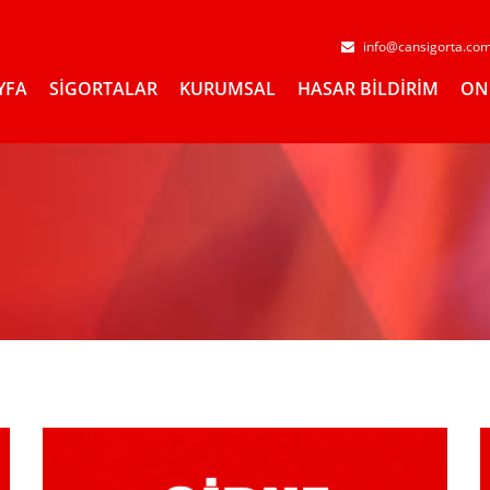
info@cansigorta.co
YFA
SİGORTALAR
KURUMSAL
HASAR BİLDİRİM
ON