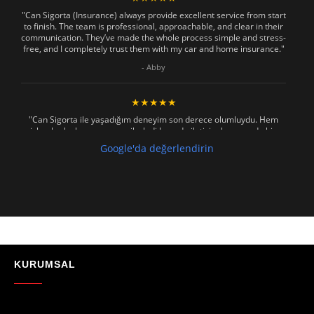
"Can Sigorta (Insurance) always provide excellent service from start
to finish. The team is professional, approachable, and clear in their
communication. They’ve made the whole process simple and stress-
free, and I completely trust them with my car and home insurance."
- Abby
★★★★★
"Can Sigorta ile yaşadığım deneyim son derece olumluydu. Hem
işlemler hızlı ve sorunsuz ilerledi hem de iletişim konusunda hiç
zorlanmadım. Aradığımda ya da mesaj attığımda hemen dönüş
Google'da değerlendirin
sağladılar, her soruma sabırla ve açıklayıcı bir şekilde yanıt verdiler.
Güvenilir, profesyonel ve müşteri memnuniyetini ön planda tutan bir
kurum. Gönül rahatlığıyla tavsiye ederim"
- Mustafa Celebi
★★★★★
"Absolutelly the best at the TRNC. Highly recommeded !!! Thank You
for great job."
KURUMSAL
- Maniek C