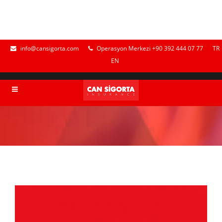
info@cansigorta.com
Operasyon Merkezi +90 392 444 07 77
TR
EN