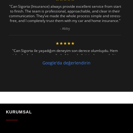
"Can Sigorta (Insurance) always provide excellent service from start
to finish. The team is professional, approachable, and clear in their
communication. They’ve made the whole process simple and stress-
free, and I completely trust them with my car and home insurance."
- Abby
★★★★★
"Can Sigorta ile yaşadığım deneyim son derece olumluydu. Hem
işlemler hızlı ve sorunsuz ilerledi hem de iletişim konusunda hiç
zorlanmadım. Aradığımda ya da mesaj attığımda hemen dönüş
Google'da değerlendirin
sağladılar, her soruma sabırla ve açıklayıcı bir şekilde yanıt verdiler.
Güvenilir, profesyonel ve müşteri memnuniyetini ön planda tutan bir
kurum. Gönül rahatlığıyla tavsiye ederim"
- Mustafa Celebi
★★★★★
"Absolutelly the best at the TRNC. Highly recommeded !!! Thank You
for great job."
KURUMSAL
- Maniek C