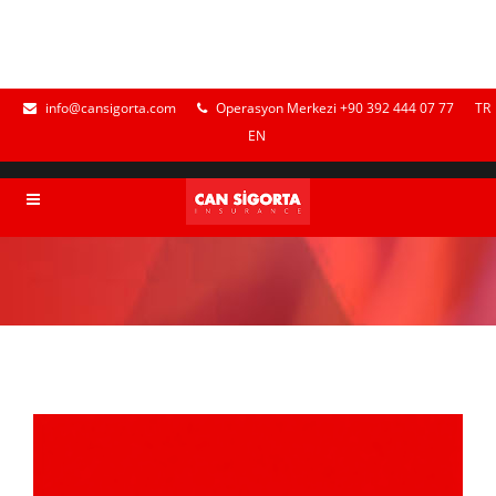
info@cansigorta.com
Operasyon Merkezi +90 392 444 07 77
TR
EN