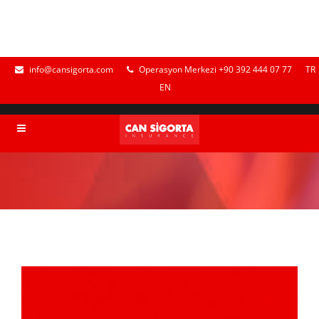
info@cansigorta.com
Operasyon Merkezi +90 392 444 07 77
TR
EN