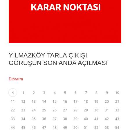
YILMAZKÖY TARLA ÇIKIŞI
GÖRÜŞÜN SON ANDA AÇILMASI
Devamı
1
2
3
4
5
6
7
8
9
10
11
12
13
14
15
16
17
18
19
20
21
22
23
24
25
26
27
28
29
30
31
32
33
34
35
36
37
38
39
40
41
42
43
44
45
46
47
48
49
50
51
52
53
54