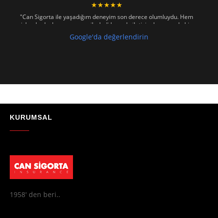
★★★★★
"Can Sigorta ile yaşadığım deneyim son derece olumluydu. Hem
işlemler hızlı ve sorunsuz ilerledi hem de iletişim konusunda hiç
zorlanmadım. Aradığımda ya da mesaj attığımda hemen dönüş
Google'da değerlendirin
sağladılar, her soruma sabırla ve açıklayıcı bir şekilde yanıt verdiler.
Güvenilir, profesyonel ve müşteri memnuniyetini ön planda tutan bir
kurum. Gönül rahatlığıyla tavsiye ederim"
- Mustafa Celebi
★★★★★
"Absolutelly the best at the TRNC. Highly recommeded !!! Thank You
for great job."
KURUMSAL
- Maniek C
1958' den beri..