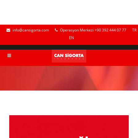
info@cansigorta.com
Operasyon Merkezi +90 392 444 07 77
TR
EN