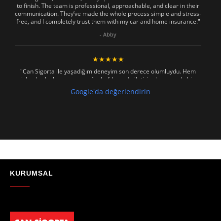
to finish. The team is professional, approachable, and clear in their
communication. They’ve made the whole process simple and stress-
free, and I completely trust them with my car and home insurance."
- Abby
★★★★★
"Can Sigorta ile yaşadığım deneyim son derece olumluydu. Hem
işlemler hızlı ve sorunsuz ilerledi hem de iletişim konusunda hiç
zorlanmadım. Aradığımda ya da mesaj attığımda hemen dönüş
Google'da değerlendirin
sağladılar, her soruma sabırla ve açıklayıcı bir şekilde yanıt verdiler.
Güvenilir, profesyonel ve müşteri memnuniyetini ön planda tutan bir
kurum. Gönül rahatlığıyla tavsiye ederim"
- Mustafa Celebi
★★★★★
"Absolutelly the best at the TRNC. Highly recommeded !!! Thank You
for great job."
KURUMSAL
- Maniek C