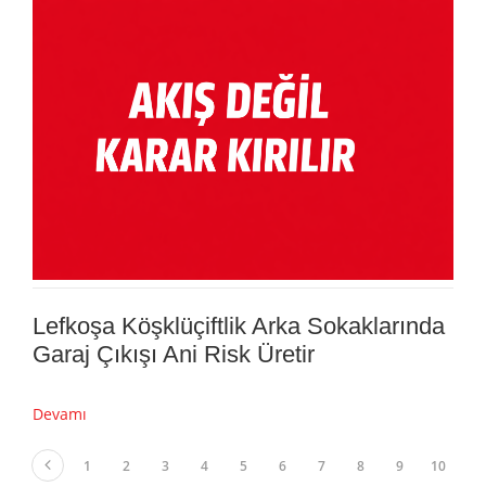
Lefkoşa Köşklüçiftlik Arka Sokaklarında
Garaj Çıkışı Ani Risk Üretir
Devamı
1
2
3
4
5
6
7
8
9
10