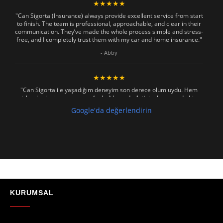
★★★★★
"Can Sigorta (Insurance) always provide excellent service from start
to finish. The team is professional, approachable, and clear in their
communication. They’ve made the whole process simple and stress-
free, and I completely trust them with my car and home insurance."
- Abby
★★★★★
"Can Sigorta ile yaşadığım deneyim son derece olumluydu. Hem
işlemler hızlı ve sorunsuz ilerledi hem de iletişim konusunda hiç
zorlanmadım. Aradığımda ya da mesaj attığımda hemen dönüş
Google'da değerlendirin
sağladılar, her soruma sabırla ve açıklayıcı bir şekilde yanıt verdiler.
Güvenilir, profesyonel ve müşteri memnuniyetini ön planda tutan bir
kurum. Gönül rahatlığıyla tavsiye ederim"
- Mustafa Celebi
★★★★★
"Absolutelly the best at the TRNC. Highly recommeded !!! Thank You
for great job."
KURUMSAL
- Maniek C