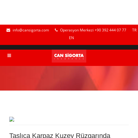
info@cansigorta.com
Operasyon Merkezi +90 392 444 07 77
TR
EN
Taşlıca Karpaz Kuzey Rüzgarında