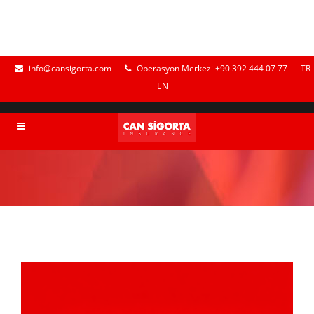
info@cansigorta.com
Operasyon Merkezi +90 392 444 07 77
TR
EN