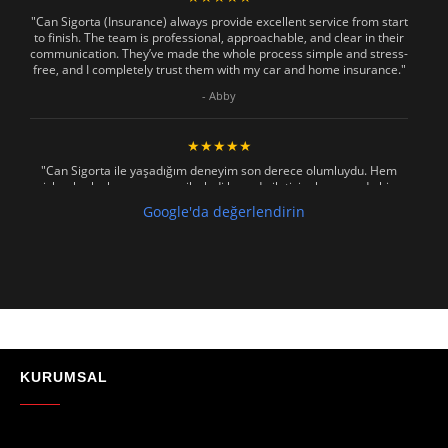
"Can Sigorta (Insurance) always provide excellent service from start
to finish. The team is professional, approachable, and clear in their
communication. They’ve made the whole process simple and stress-
free, and I completely trust them with my car and home insurance."
- Abby
★★★★★
"Can Sigorta ile yaşadığım deneyim son derece olumluydu. Hem
işlemler hızlı ve sorunsuz ilerledi hem de iletişim konusunda hiç
zorlanmadım. Aradığımda ya da mesaj attığımda hemen dönüş
Google'da değerlendirin
sağladılar, her soruma sabırla ve açıklayıcı bir şekilde yanıt verdiler.
Güvenilir, profesyonel ve müşteri memnuniyetini ön planda tutan bir
kurum. Gönül rahatlığıyla tavsiye ederim"
- Mustafa Celebi
★★★★★
"Absolutelly the best at the TRNC. Highly recommeded !!! Thank You
for great job."
KURUMSAL
- Maniek C