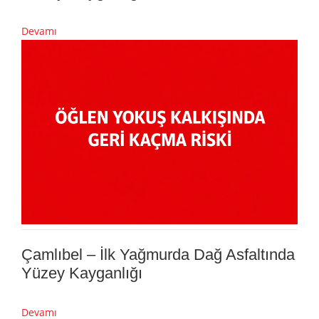
Devamı
Çamlıbel – İlk Yağmurda Dağ Asfaltında
Yüzey Kayganlığı
Devamı