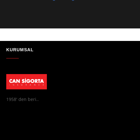
sağladılar, her soruma sabırla ve açıklayıcı bir şekilde yanıt verdiler.
Güvenilir, profesyonel ve müşteri memnuniyetini ön planda tutan bir
kurum. Gönül rahatlığıyla tavsiye ederim"
- Mustafa Celebi
★★★★★
"Absolutelly the best at the TRNC. Highly recommeded !!! Thank You
for great job."
KURUMSAL
- Maniek C
1958' den beri..