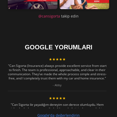
@cansigorta
takip edin
GOOGLE YORUMLARI
★★★★★
"Can Sigorta (Insurance) always provide excellent service from start
to finish. The team is professional, approachable, and clear in their
communication. They’ve made the whole process simple and stress-
free, and I completely trust them with my car and home insurance."
- Abby
★★★★★
"Can Sigorta ile yaşadığım deneyim son derece olumluydu. Hem
işlemler hızlı ve sorunsuz ilerledi hem de iletişim konusunda hiç
zorlanmadım. Aradığımda ya da mesaj attığımda hemen dönüş
Google'da değerlendirin