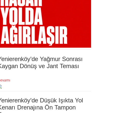
Yenierenköy’de Yağmur Sonrası
Kaygan Dönüş ve Jant Teması
evamı
Yenierenköy’de Düşük Işıkta Yol
Kenarı Drenajına Ön Tampon