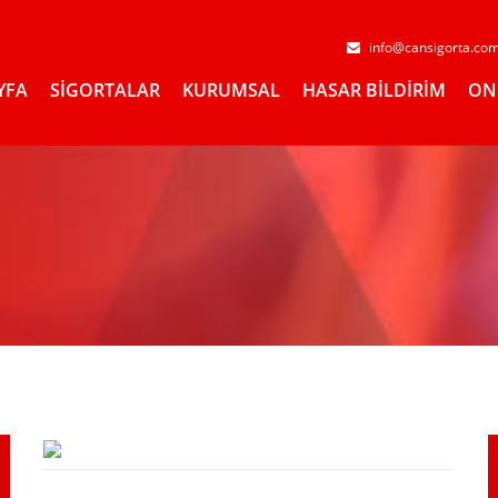
info@cansigorta.co
YFA
SİGORTALAR
KURUMSAL
HASAR BİLDİRİM
ON