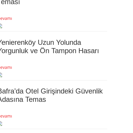
Teması
evamı
Yenierenköy Uzun Yolunda
Yorgunluk ve Ön Tampon Hasarı
evamı
Bafra’da Otel Girişindeki Güvenlik
Adasına Temas
evamı