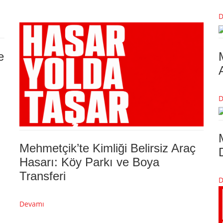
D
e
D
Mehmetçik’te Kimliği Belirsiz Araç
Hasarı: Köy Parkı ve Boya
Transferi
D
Devamı