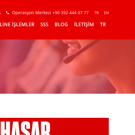
Operasyon Merkezi +90 392 444 07 77
m
TR
EN
LINE İŞLEMLER
SSS
BLOG
İLETİŞİM
TR