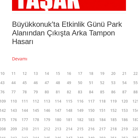
Büyükkonuk’ta Etkinlik Günü Park
Alanından Çıkışta Arka Tampon
Hasarı
Devamı
10
11
12
13
14
15
16
17
18
19
20
21
22
43
44
45
46
47
48
49
50
51
52
53
54
55
76
77
78
79
80
81
82
83
84
85
86
87
88
109
110
111
112
113
114
115
116
117
118
119
120
12
142
143
144
145
146
147
148
149
150
151
152
153
15
175
176
177
178
179
180
181
182
183
184
185
186
18
208
209
210
211
212
213
214
215
216
217
218
219
22