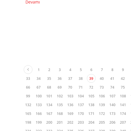
Devamı
1
2
3
4
5
6
7
8
9
33
34
35
36
37
38
39
40
41
42
66
67
68
69
70
71
72
73
74
75
99
100
101
102
103
104
105
106
107
108
132
133
134
135
136
137
138
139
140
141
165
166
167
168
169
170
171
172
173
174
198
199
200
201
202
203
204
205
206
207