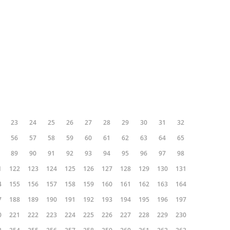
23
24
25
26
27
28
29
30
31
32
56
57
58
59
60
61
62
63
64
65
89
90
91
92
93
94
95
96
97
98
1
122
123
124
125
126
127
128
129
130
131
4
155
156
157
158
159
160
161
162
163
164
7
188
189
190
191
192
193
194
195
196
197
0
221
222
223
224
225
226
227
228
229
230