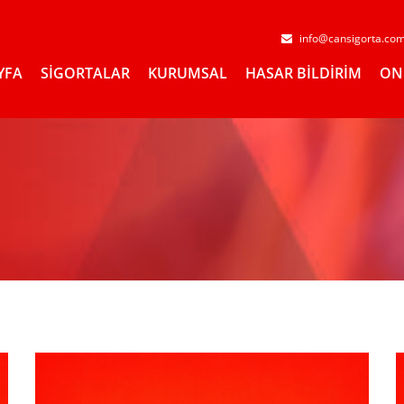
info@cansigorta.co
YFA
SİGORTALAR
KURUMSAL
HASAR BİLDİRİM
ON