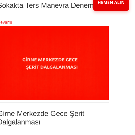
HEMEN ALIN
Sokakta Ters Manevra Denemesi
evamı
Girne Merkezde Gece Şerit
Dalgalanması