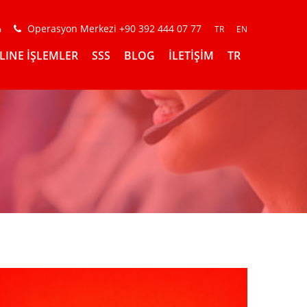
Operasyon Merkezi +90 392 444 07 77
m
TR
EN
LINE İŞLEMLER
SSS
BLOG
İLETİŞİM
TR