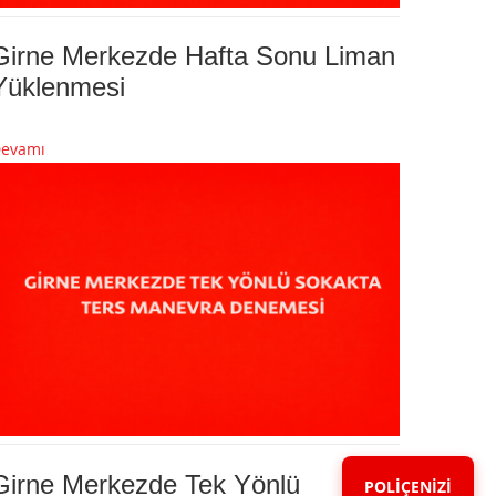
Girne Merkezde Hafta Sonu Liman
Yüklenmesi
evamı
Girne Merkezde Tek Yönlü
POLİÇENİZİ