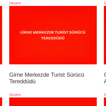
Devamı
D
Girne Merkezde Turist Sürücü
Tereddüdü
Devamı
D