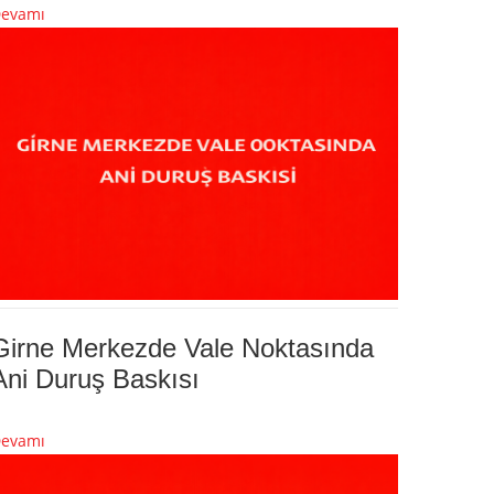
evamı
Girne Merkezde Vale Noktasında
Ani Duruş Baskısı
evamı