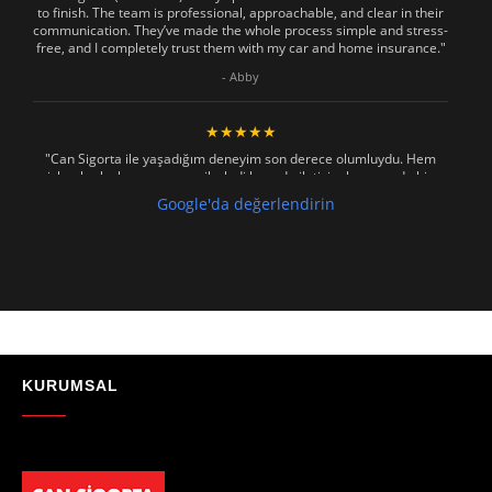
to finish. The team is professional, approachable, and clear in their
communication. They’ve made the whole process simple and stress-
free, and I completely trust them with my car and home insurance."
- Abby
★★★★★
"Can Sigorta ile yaşadığım deneyim son derece olumluydu. Hem
işlemler hızlı ve sorunsuz ilerledi hem de iletişim konusunda hiç
zorlanmadım. Aradığımda ya da mesaj attığımda hemen dönüş
Google'da değerlendirin
sağladılar, her soruma sabırla ve açıklayıcı bir şekilde yanıt verdiler.
Güvenilir, profesyonel ve müşteri memnuniyetini ön planda tutan bir
kurum. Gönül rahatlığıyla tavsiye ederim"
- Mustafa Celebi
★★★★★
"Absolutelly the best at the TRNC. Highly recommeded !!! Thank You
for great job."
KURUMSAL
- Maniek C