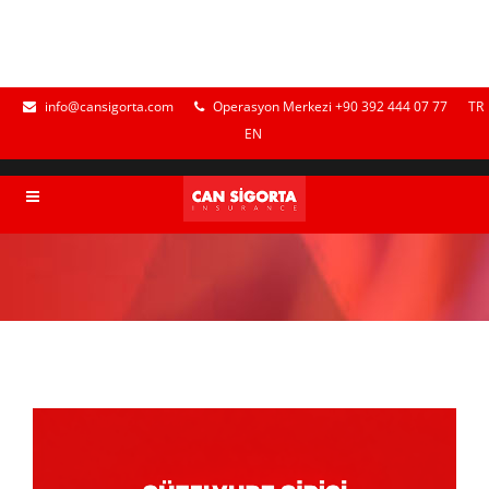
info@cansigorta.com
Operasyon Merkezi +90 392 444 07 77
TR
EN