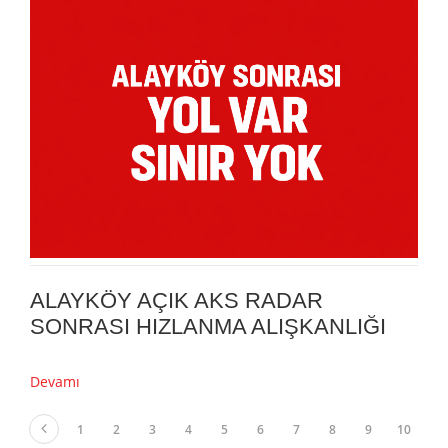
ALAYKÖY AÇIK AKS RADAR
SONRASI HIZLANMA ALIŞKANLIĞI
Devamı
1
2
3
4
5
6
7
8
9
10