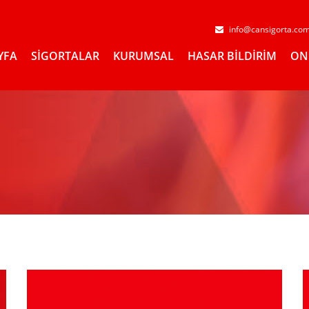
info@cansigorta.co
YFA
SİGORTALAR
KURUMSAL
HASAR BİLDİRİM
ON