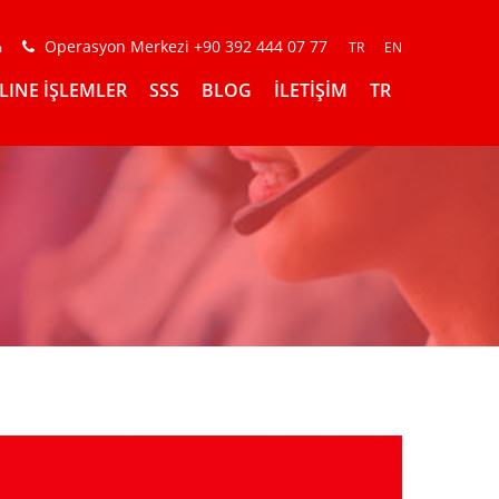
Operasyon Merkezi +90 392 444 07 77
m
TR
EN
LINE İŞLEMLER
SSS
BLOG
İLETİŞİM
TR