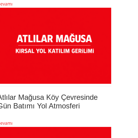
evamı
Atlılar Mağusa Köy Çevresinde
Gün Batımı Yol Atmosferi
evamı