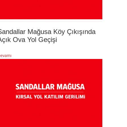
Sandallar Mağusa Köy Çıkışında
Açık Ova Yol Geçişi
evamı