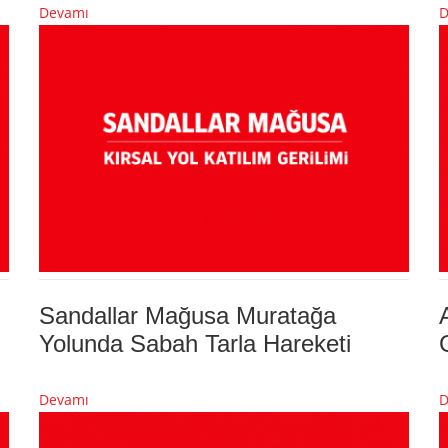
Devamı
D
Sandallar Mağusa Muratağa
Yolunda Sabah Tarla Hareketi
Devamı
D