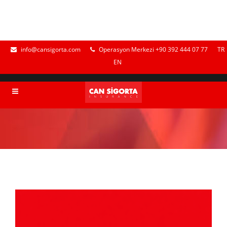
info@cansigorta.com
Operasyon Merkezi +90 392 444 07 77
TR
EN