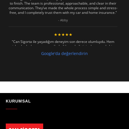
to finish. The team is professional, approachable, and clear in their
communication. They’ve made the whole process simple and stress-
free, and I completely trust them with my car and home insurance."
- Abby
★★★★★
"Can Sigorta ile yaşadığım deneyim son derece olumluydu. Hem
işlemler hızlı ve sorunsuz ilerledi hem de iletişim konusunda hiç
zorlanmadım. Aradığımda ya da mesaj attığımda hemen dönüş
Google'da değerlendirin
sağladılar, her soruma sabırla ve açıklayıcı bir şekilde yanıt verdiler.
Güvenilir, profesyonel ve müşteri memnuniyetini ön planda tutan bir
kurum. Gönül rahatlığıyla tavsiye ederim"
- Mustafa Celebi
★★★★★
"Absolutelly the best at the TRNC. Highly recommeded !!! Thank You
for great job."
KURUMSAL
- Maniek C