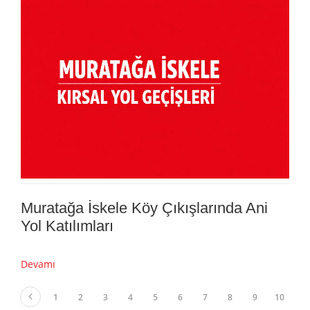
Muratağa İskele Köy Çıkışlarında Ani
Yol Katılımları
Devamı
1
2
3
4
5
6
7
8
9
10